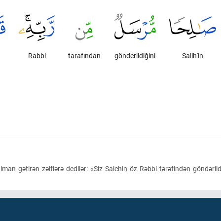
Rabbi
tarafından
gönderildiğini
Salih'in
 gətirən zəiflərə dedilər: «Siz Salehin öz Rəbbi tərəfindən göndərildiy