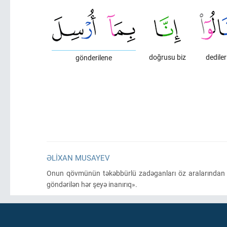
doğrusu biz
dediler
gönderilene
ƏLIXAN MUSAYEV
Onun qövmünün təkəbbürlü zadəganları öz aralarından iman
göndərilən hər şeyə inanırıq».