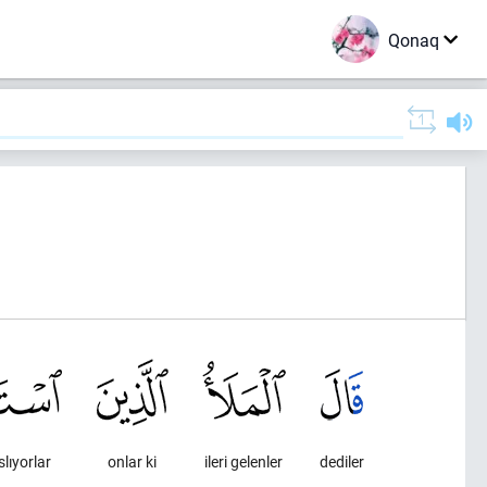
Qonaq
lıyorlar
onlar ki
ileri gelenler
dediler