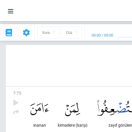
Surə
Cüz
00:00
/
00:00
7
:
75
inanan
kimselere (karşı)
zayıf görülen