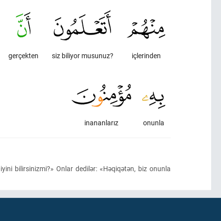
gerçekten
siz biliyor musunuz?
içlerinden
inananlarız
onunla
ini bilirsinizmi?» Onlar dedilər: «Həqiqətən, biz onunla