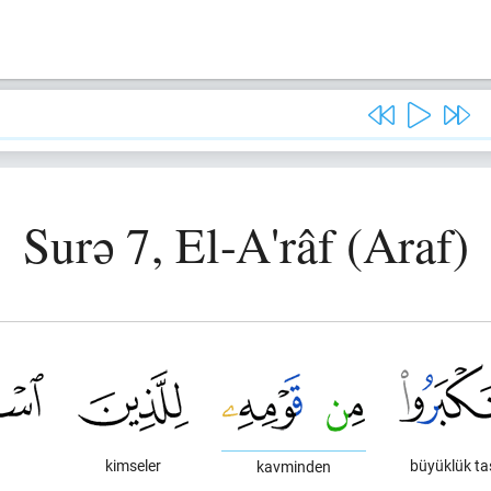
Surə 7, El-A'râf (Araf)
kimseler
büyüklük tas
kavminden