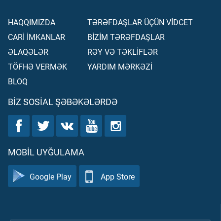
HAQQIMIZDA
TƏRƏFDAŞLAR ÜÇÜN VİDCET
CARİ İMKANLAR
BİZİM TƏRƏFDAŞLAR
ƏLAQƏLƏR
RƏY VƏ TƏKLİFLƏR
TÖFHƏ VERMƏK
YARDIM MƏRKƏZİ
BLOQ
BIZ SOSIAL ŞƏBƏKƏLƏRDƏ
MOBIL UYĞULAMA
Google Play
App Store