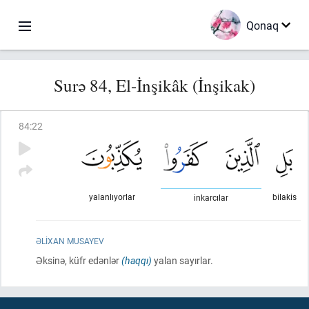
Qonaq
Surə 84, El-İnşikâk (İnşikak)
84
:
22
yalanlıyorlar
bilakis
inkarcılar
ƏLIXAN MUSAYEV
Əksinə, küfr edənlər
(haqqı)
yalan sayırlar.