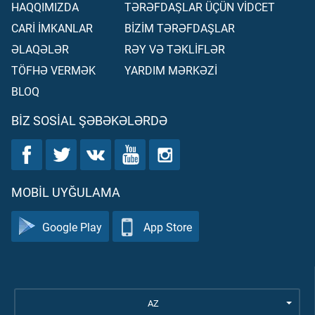
HAQQIMIZDA
TƏRƏFDAŞLAR ÜÇÜN VİDCET
CARİ İMKANLAR
BİZİM TƏRƏFDAŞLAR
ƏLAQƏLƏR
RƏY VƏ TƏKLİFLƏR
TÖFHƏ VERMƏK
YARDIM MƏRKƏZİ
BLOQ
BIZ SOSIAL ŞƏBƏKƏLƏRDƏ
MOBIL UYĞULAMA
Google Play
App Store
AZ