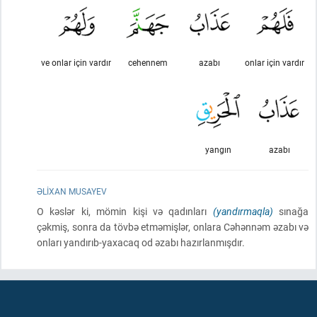
ve onlar için vardır
cehennem
azabı
onlar için vardır
yangın
azabı
ƏLIXAN MUSAYEV
O kəslər ki, mömin kişi və qadınları
(yandırmaqla)
sınağa
çəkmiş, sonra da tövbə etməmişlər, onlara Cəhənnəm əzabı və
onları yandırıb-yaxacaq od əzabı hazırlanmışdır.