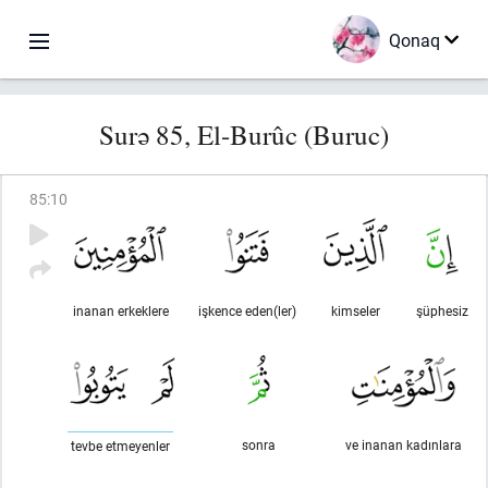
Qonaq
Surə 85, El-Burûc (Buruc)
85
:
10
inanan erkeklere
işkence eden(ler)
kimseler
şüphesiz
sonra
ve inanan kadınlara
tevbe etmeyenler