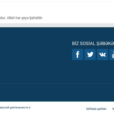
ur. Allah hər şeyə Şahiddir.
BIZ SOSIAL ŞƏBƏK
ерской деятельности и
İstifadə şərtləri
M