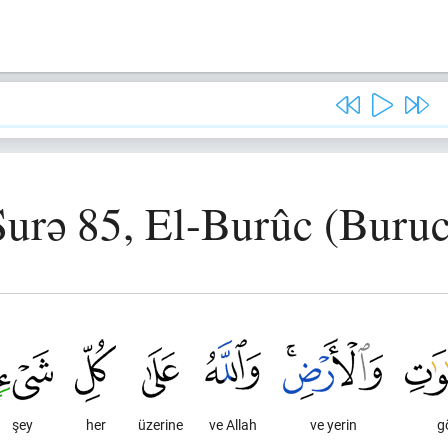
Surə 85, El-Burûc (Buruc
şey
her
üzerine
ve Allah
ve yerin
g