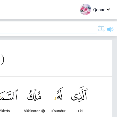
Qonaq
)
öklerin
hükümranlığı
O'nundur
O ki