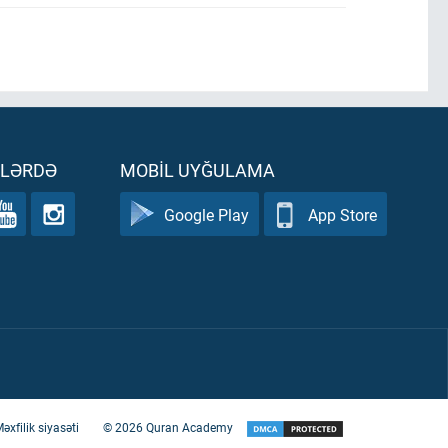
ƏLƏRDƏ
MOBIL UYĞULAMA
Google Play
App Store
əxfilik siyasəti
©
2026
Quran Academy