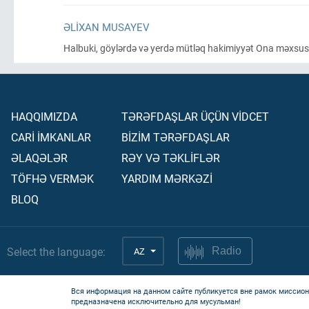
ƏLIXAN MUSAYEV
Halbuki, göylərdə və yerdə mütləq hakimiyyət Ona məxsusd
HAQQIMIZDA
TƏRƏFDAŞLAR ÜÇÜN VİDCET
CARİ İMKANLAR
BİZİM TƏRƏFDAŞLAR
ƏLAQƏLƏR
RƏY VƏ TƏKLİFLƏR
TÖFHƏ VERMƏK
YARDIM MƏRKƏZİ
BLOQ
Select the language:
AZ
Radio
Вся информация на данном сайте публикуется вне рамок миссион
предназначена исключительно для мусульман!