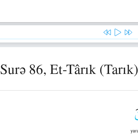
Surə 86, Et-Târık (Tarık
yara