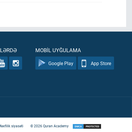
ƏLƏRDƏ
MOBIL UYĞULAMA
Google Play
App Store
əxfilik siyasəti
©
2026
Quran Academy