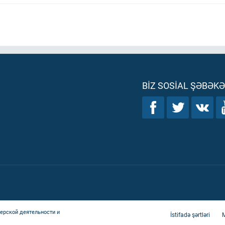
BIZ SOSIAL ŞƏBƏK
ерской деятельности и
İstifadə şərtləri
M