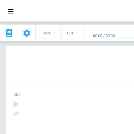
Surə
Cüz
00:00
/
00:00
86
:
5