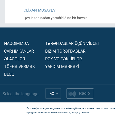
ƏLIXAN MUSAYEV
Qoy insan nədən yaradıldığına bir baxsın!
HAQQIMIZDA
TƏRƏFDAŞLAR ÜÇÜN VİDCET
CARİ İMKANLAR
BİZİM TƏRƏFDAŞLAR
ƏLAQƏLƏR
RƏY VƏ TƏKLİFLƏR
TÖFHƏ VERMƏK
YARDIM MƏRKƏZİ
BLOQ
Select the language:
AZ
Radio
Вся информация на данном сайте публикуется вне рамок миссион
предназначена исключительно для мусульман!