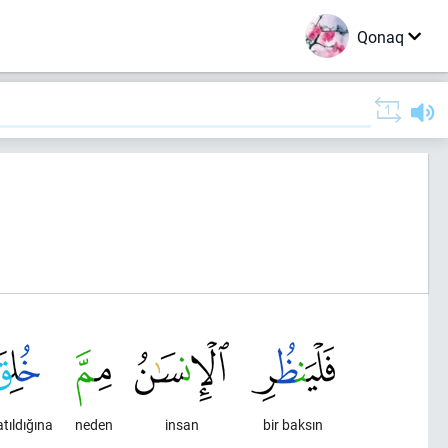
Qonaq
)
tıldığına
neden
insan
bir baksın