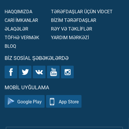
HAQQIMIZDA
TƏRƏFDAŞLAR ÜÇÜN VİDCET
CARİ İMKANLAR
BİZİM TƏRƏFDAŞLAR
ƏLAQƏLƏR
RƏY VƏ TƏKLİFLƏR
TÖFHƏ VERMƏK
YARDIM MƏRKƏZİ
BLOQ
BIZ SOSIAL ŞƏBƏKƏLƏRDƏ
MOBIL UYĞULAMA
Google Play
App Store