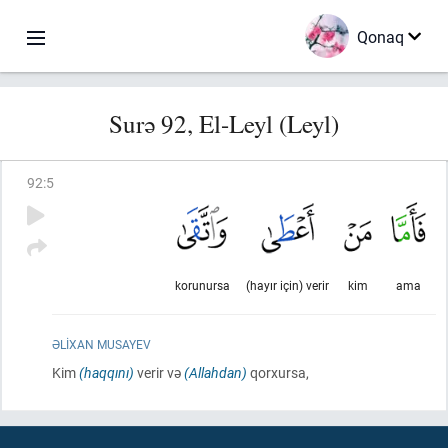
Qonaq
Surə 92, El-Leyl (Leyl)
92
:
5
korunursa
(hayır için) verir
kim
ama
ƏLIXAN MUSAYEV
Kim
(haqqını)
verir və
(Allahdan)
qorxursa,