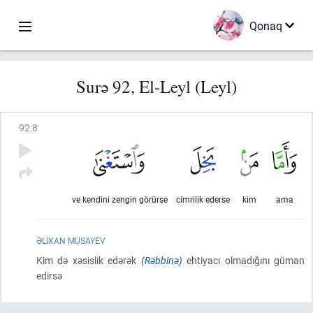
Qonaq
Surə 92, El-Leyl (Leyl)
92
:
8
ve kendini zengin görürse
cimrilik ederse
kim
ama
ƏLIXAN MUSAYEV
Kim də xəsislik edərək
(Rəbbinə)
ehtiyacı olmadığını güman
edirsə