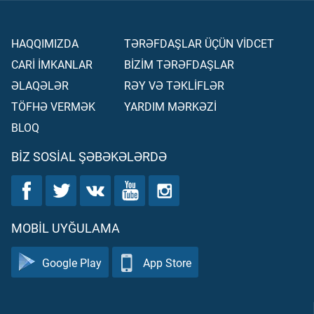
HAQQIMIZDA
TƏRƏFDAŞLAR ÜÇÜN VİDCET
CARİ İMKANLAR
BİZİM TƏRƏFDAŞLAR
ƏLAQƏLƏR
RƏY VƏ TƏKLİFLƏR
TÖFHƏ VERMƏK
YARDIM MƏRKƏZİ
BLOQ
BIZ SOSIAL ŞƏBƏKƏLƏRDƏ
MOBIL UYĞULAMA
Google Play
App Store