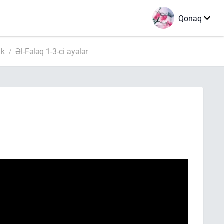
Qonaq
ik
Əl-Fələq 1-3-ci ayələr