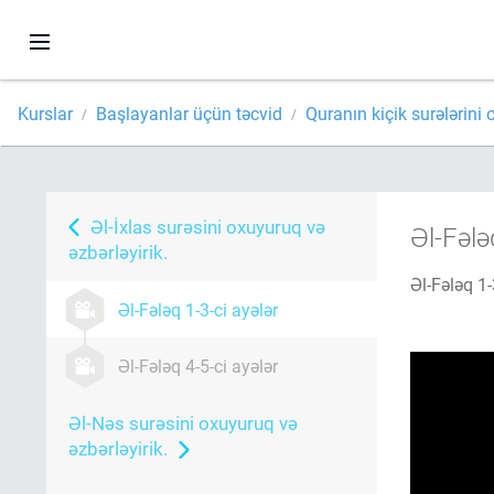
Kurslar
Başlayanlar üçün təcvid
Quranın kiçik surələrini 
Əl-İxlas surəsini oxuyuruq və
Əl-Fələ
əzbərləyirik.
Əl-Fələq 1-
Əl-Fələq 1-3-ci ayələr
Əl-Fələq 4-5-ci ayələr
Əl-Nəs surəsini oxuyuruq və
əzbərləyirik.