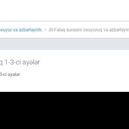
oxuyur və əzbərləyirik.
Əl-Fələq surəsini oxuyuruq və əzbərləyir
q 1-3-ci ayələr
3-ci ayələr