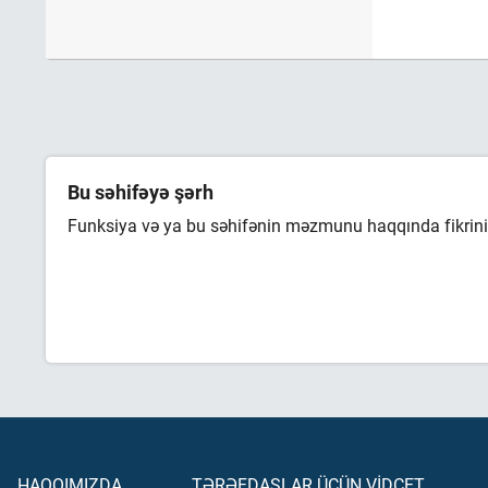
Bu səhifəyə şərh
Funksiya və ya bu səhifənin məzmunu haqqında fikrini 
HAQQIMIZDA
TƏRƏFDAŞLAR ÜÇÜN VİDCET