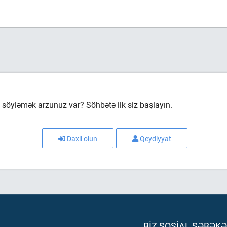
söyləmək arzunuz var? Söhbətə ilk siz başlayın.
Daxil olun
Qeydiyyat
BIZ SOSIAL ŞƏBƏK