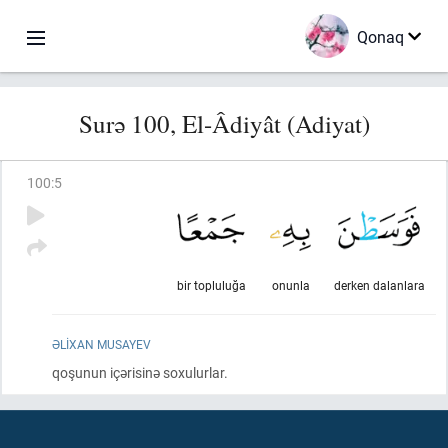
Qonaq
Surə 100, El-Âdiyât (Adiyat)
100
:
5
bir topluluğa
onunla
derken dalanlara
ƏLIXAN MUSAYEV
qoşunun içərisinə soxulurlar.