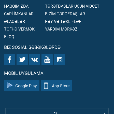
HAQQIMIZDA
TƏRƏFDAŞLAR ÜÇÜN VİDCET
CARİ İMKANLAR
BİZİM TƏRƏFDAŞLAR
ƏLAQƏLƏR
RƏY VƏ TƏKLİFLƏR
TÖFHƏ VERMƏK
YARDIM MƏRKƏZİ
BLOQ
BIZ SOSIAL ŞƏBƏKƏLƏRDƏ
MOBIL UYĞULAMA
Google Play
App Store
AZ