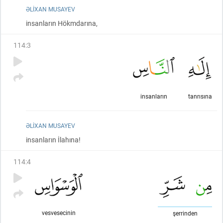
ƏLIXAN MUSAYEV
insanların Hökmdarına,
114
:
3
insanların
tanrısına
ƏLIXAN MUSAYEV
insanların İlahına!
114
:
4
vesvesecinin
şerrinden