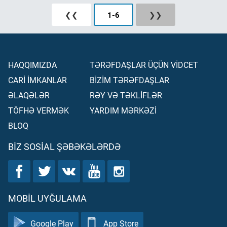
❮❮
1
-
6
❯❯
HAQQIMIZDA
TƏRƏFDAŞLAR ÜÇÜN VİDCET
CARİ İMKANLAR
BİZİM TƏRƏFDAŞLAR
ƏLAQƏLƏR
RƏY VƏ TƏKLİFLƏR
TÖFHƏ VERMƏK
YARDIM MƏRKƏZİ
BLOQ
BIZ SOSIAL ŞƏBƏKƏLƏRDƏ
MOBIL UYĞULAMA
Google Play
App Store