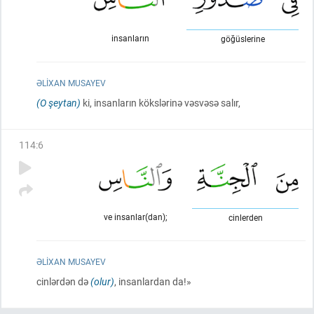
insanların
göğüslerine
ƏLIXAN MUSAYEV
(O şeytan)
ki, insanların kökslərinə vəsvəsə salır,
114
:
6
ve insanlar(dan);
cinlerden
ƏLIXAN MUSAYEV
cinlərdən də
(olur)
, insanlardan da!»