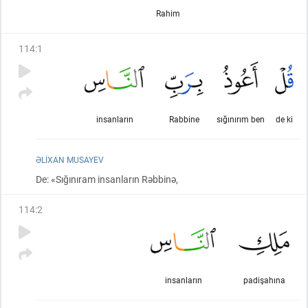
Rahim
114
:
1
insanların
Rabbine
sığınırım ben
de ki
ƏLIXAN MUSAYEV
De: «Sığınıram insanların Rəbbinə,
114
:
2
insanların
padişahına