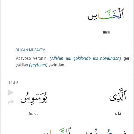
sinsi
ƏLIXAN MUSAYEV
Vəsvəsə verənin,
(Allahın adı çəkiləndə isə hövlündən)
geri
çəkilən
(şeytanın)
şərindən.
114
:
5
fısıldar
o ki