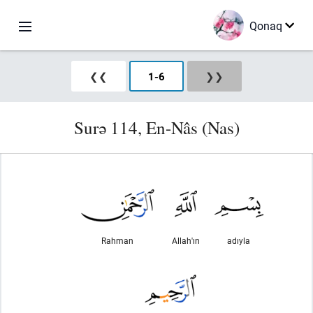
Qonaq
❮❮
1
-
6
❯❯
Surə 114, En-Nâs (Nas)
Rahman
Allah'ın
adıyla