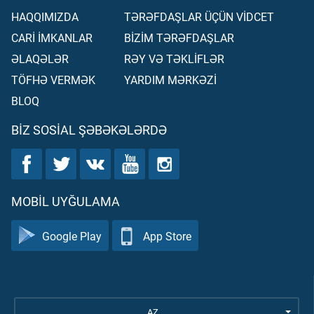
HAQQIMIZDA
TƏRƏFDAŞLAR ÜÇÜN VİDCET
CARİ İMKANLAR
BİZİM TƏRƏFDAŞLAR
ƏLAQƏLƏR
RƏY VƏ TƏKLİFLƏR
TÖFHƏ VERMƏK
YARDIM MƏRKƏZİ
BLOQ
BIZ SOSIAL ŞƏBƏKƏLƏRDƏ
MOBIL UYĞULAMA
Google Play
App Store
AZ