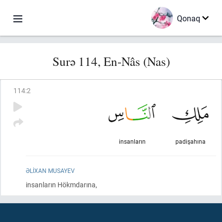
Qonaq
Surə 114, En-Nâs (Nas)
114
:
2
insanların
padişahına
ƏLIXAN MUSAYEV
insanların Hökmdarına,