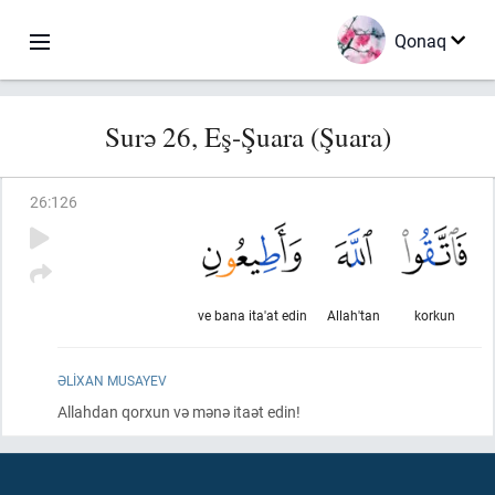
Qonaq
Surə 26, Eş-Şuara (Şuara)
26
:
126
ve bana ita'at edin
Allah'tan
korkun
ƏLIXAN MUSAYEV
Allahdan qorxun və mənə itaət edin!