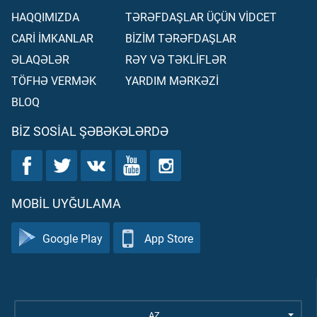
HAQQIMIZDA
TƏRƏFDAŞLAR ÜÇÜN VİDCET
CARİ İMKANLAR
BİZİM TƏRƏFDAŞLAR
ƏLAQƏLƏR
RƏY VƏ TƏKLİFLƏR
TÖFHƏ VERMƏK
YARDIM MƏRKƏZİ
BLOQ
BIZ SOSIAL ŞƏBƏKƏLƏRDƏ
MOBIL UYĞULAMA
Google Play
App Store
AZ