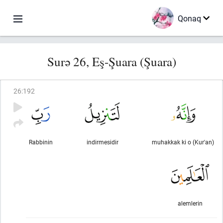
Qonaq
Surə 26, Eş-Şuara (Şuara)
26
:
192
Rabbinin
indirmesidir
muhakkak ki o (Kur'an)
alemlerin