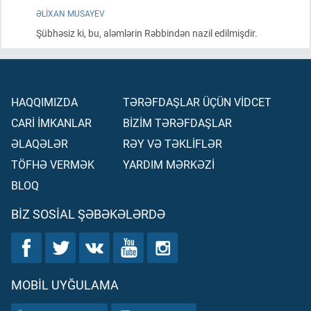
ƏLIXAN MUSAYEV
Şübhəsiz ki, bu, aləmlərin Rəbbindən nazil edilmişdir.
HAQQIMIZDA
TƏRƏFDAŞLAR ÜÇÜN VİDCET
CARİ İMKANLAR
BİZİM TƏRƏFDAŞLAR
ƏLAQƏLƏR
RƏY VƏ TƏKLİFLƏR
TÖFHƏ VERMƏK
YARDIM MƏRKƏZİ
BLOQ
BIZ SOSIAL ŞƏBƏKƏLƏRDƏ
MOBIL UYĞULAMA