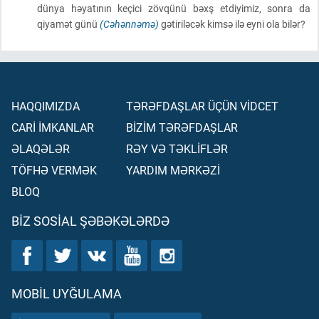
dünya həyatının keçici zövqünü bəxş etdiyimiz, sonra da
qiyamət günü
(Cəhənnəmə)
gətiriləcək kimsə ilə eyni ola bilər?
HAQQIMIZDA
TƏRƏFDAŞLAR ÜÇÜN VİDCET
CARİ İMKANLAR
BİZİM TƏRƏFDAŞLAR
ƏLAQƏLƏR
RƏY VƏ TƏKLİFLƏR
TÖFHƏ VERMƏK
YARDIM MƏRKƏZİ
BLOQ
BIZ SOSIAL ŞƏBƏKƏLƏRDƏ
MOBIL UYĞULAMA