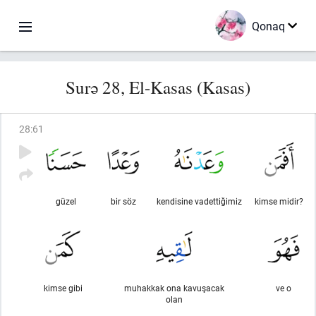
Qonaq
Surə 28, El-Kasas (Kasas)
28
:
61
güzel
bir söz
kendisine vadettiğimiz
kimse midir?
kimse gibi
muhakkak ona kavuşacak
ve o
olan