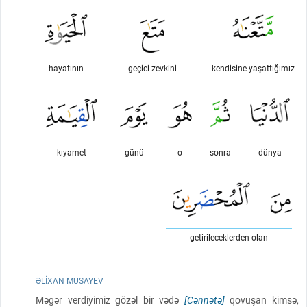
hayatının
geçici zevkini
kendisine yaşattığımız
kıyamet
günü
o
sonra
dünya
getirileceklerden olan
ƏLIXAN MUSAYEV
Məgər verdiyimiz gözəl bir vədə
[Cənnətə]
qovuşan kimsə,