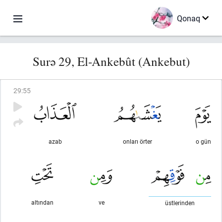
Qonaq
Surə 29, El-Ankebût (Ankebut)
29
:
55
azab
onları örter
o gün
altından
ve
üstlerinden