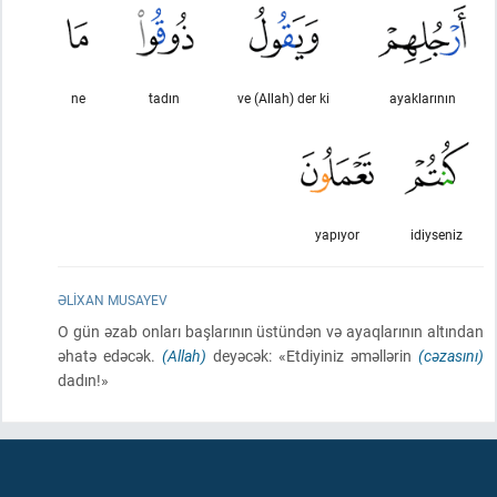
ne
tadın
ve (Allah) der ki
ayaklarının
yapıyor
idiyseniz
ƏLIXAN MUSAYEV
O gün əzab onları başlarının üstündən və ayaqlarının altından
əhatə edəcək.
(Allah)
deyəcək: «Etdiyiniz əməllərin
(cəzasını)
dadın!»