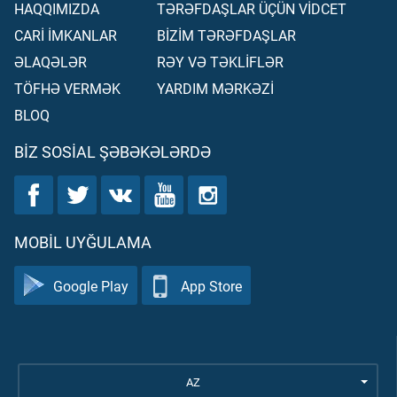
HAQQIMIZDA
TƏRƏFDAŞLAR ÜÇÜN VİDCET
CARİ İMKANLAR
BİZİM TƏRƏFDAŞLAR
ƏLAQƏLƏR
RƏY VƏ TƏKLİFLƏR
TÖFHƏ VERMƏK
YARDIM MƏRKƏZİ
BLOQ
BIZ SOSIAL ŞƏBƏKƏLƏRDƏ
MOBIL UYĞULAMA
Google Play
App Store
AZ