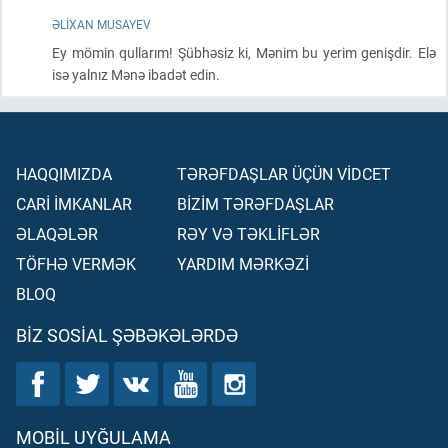
ƏLIXAN MUSAYEV
Ey mömin qullarım! Şübhəsiz ki, Mənim bu yerim genişdir. Elə
isə yalnız Mənə ibadət edin.
HAQQIMIZDA
TƏRƏFDAŞLAR ÜÇÜN VİDCET
CARİ İMKANLAR
BİZİM TƏRƏFDAŞLAR
ƏLAQƏLƏR
RƏY VƏ TƏKLİFLƏR
TÖFHƏ VERMƏK
YARDIM MƏRKƏZİ
BLOQ
BIZ SOSIAL ŞƏBƏKƏLƏRDƏ
MOBIL UYĞULAMA