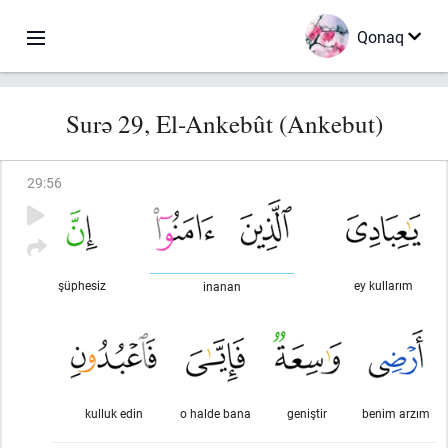
Qonaq
Surə 29, El-Ankebût (Ankebut)
29
:
56
şüphesiz
ey kullarım
inanan
kulluk edin
o halde bana
geniştir
benim arzım