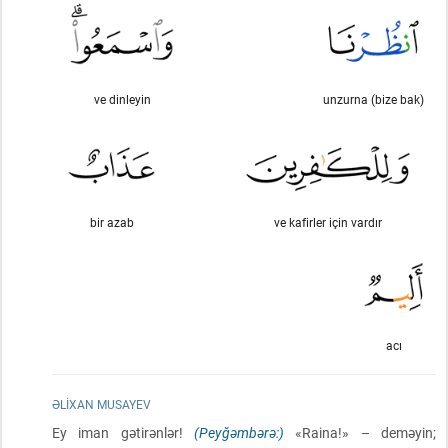
ve dinleyin
unzurna (bize bak)
bir azab
ve kafirler için vardır
acı
ƏLIXAN MUSAYEV
Ey iman gətirənlər!
(Peyğəmbərə:)
«Raina!» – deməyin;