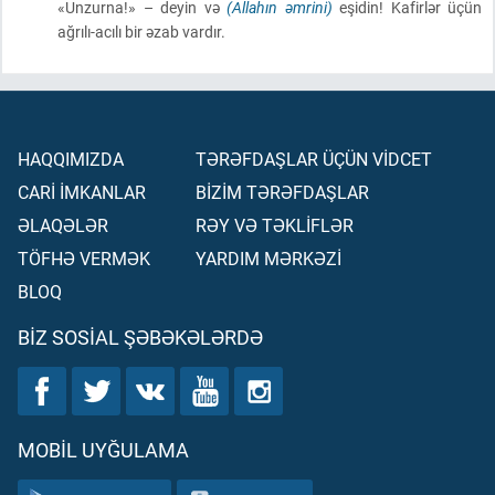
«Unzurna!» – deyin və
(Allahın əmrini)
eşidin! Kafirlər üçün
ağrılı-acılı bir əzab vardır.
HAQQIMIZDA
TƏRƏFDAŞLAR ÜÇÜN VİDCET
CARİ İMKANLAR
BİZİM TƏRƏFDAŞLAR
ƏLAQƏLƏR
RƏY VƏ TƏKLİFLƏR
TÖFHƏ VERMƏK
YARDIM MƏRKƏZİ
BLOQ
BIZ SOSIAL ŞƏBƏKƏLƏRDƏ
MOBIL UYĞULAMA