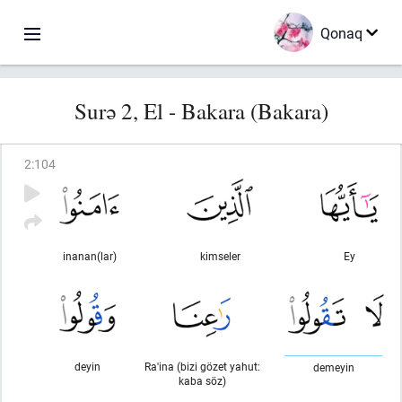
Qonaq
Surə 2, El - Bakara (Bakara)
2
:
104
inanan(lar)
kimseler
Ey
deyin
Ra'ina (bizi gözet yahut:
demeyin
kaba söz)