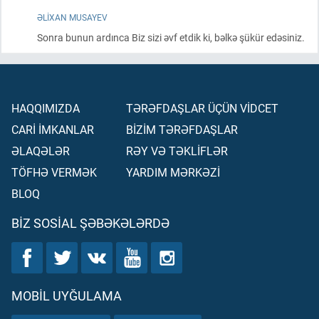
ƏLIXAN MUSAYEV
Sonra bunun ardınca Biz sizi əvf etdik ki, bəlkə şükür edəsiniz.
HAQQIMIZDA
TƏRƏFDAŞLAR ÜÇÜN VİDCET
CARİ İMKANLAR
BİZİM TƏRƏFDAŞLAR
ƏLAQƏLƏR
RƏY VƏ TƏKLİFLƏR
TÖFHƏ VERMƏK
YARDIM MƏRKƏZİ
BLOQ
BIZ SOSIAL ŞƏBƏKƏLƏRDƏ
MOBIL UYĞULAMA