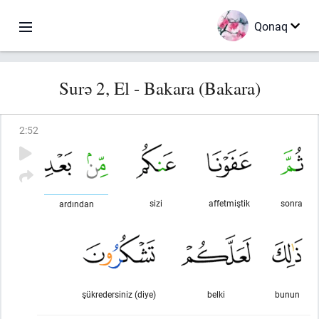
Qonaq
Surə 2, El - Bakara (Bakara)
2
:
52
sizi
affetmiştik
sonra
ardından
şükredersiniz (diye)
belki
bunun