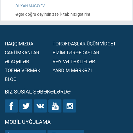
ƏLIXAN MUSAYEV
Əgər doğru deyirsinizsə, kitabınızı gətirin!
HAQQIMIZDA
TƏRƏFDAŞLAR ÜÇÜN VİDCET
CARİ İMKANLAR
BİZİM TƏRƏFDAŞLAR
ƏLAQƏLƏR
RƏY VƏ TƏKLİFLƏR
TÖFHƏ VERMƏK
YARDIM MƏRKƏZİ
BLOQ
BIZ SOSIAL ŞƏBƏKƏLƏRDƏ
MOBIL UYĞULAMA