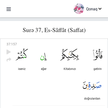
Qonaq
Surə 37, Es-Sâffât (Saffat)
37
:
157
iseniz
eğer
Kitabınızı
getirin
doğrulardan