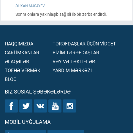
ƏLIXAN MUSAYEV
Sonra onlara yaxınlaşıb sağ əli ilə bir zərbə endirdi.
HAQQIMIZDA
TƏRƏFDAŞLAR ÜÇÜN VİDCET
CARİ İMKANLAR
BİZİM TƏRƏFDAŞLAR
ƏLAQƏLƏR
RƏY VƏ TƏKLİFLƏR
TÖFHƏ VERMƏK
YARDIM MƏRKƏZİ
BLOQ
BIZ SOSIAL ŞƏBƏKƏLƏRDƏ
MOBIL UYĞULAMA