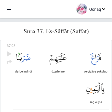
Qonaq
Surə 37, Es-Sâffât (Saffat)
37
:
93
darbe indirdi
üzerlerine
ve gizlice sokulup
sağ eliyle