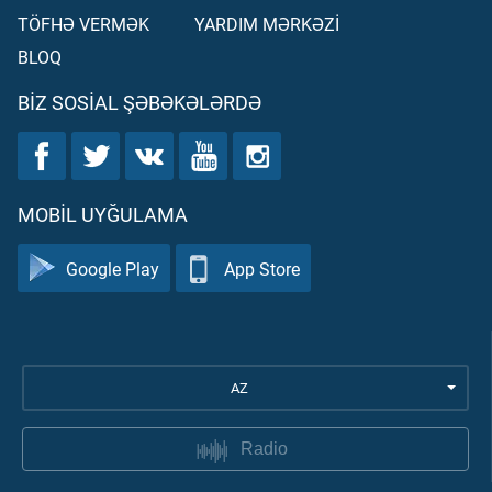
TÖFHƏ VERMƏK
YARDIM MƏRKƏZİ
BLOQ
BIZ SOSIAL ŞƏBƏKƏLƏRDƏ
MOBIL UYĞULAMA
Google Play
App Store
AZ
Radio