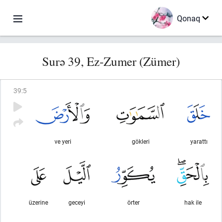
Qonaq
Surə 39, Ez-Zumer (Zümer)
39
:
5
ve yeri
gökleri
yarattı
üzerine
geceyi
örter
hak ile