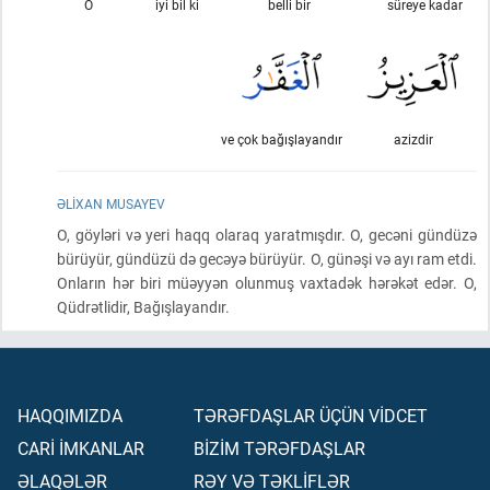
O
iyi bil ki
belli bir
süreye kadar
ve çok bağışlayandır
azizdir
ƏLIXAN MUSAYEV
O, göyləri və yeri haqq olaraq yaratmışdır. O, gecəni gündüzə
bürüyür, gündüzü də gecəyə bürüyür. O, günəşi və ayı ram etdi.
Onların hər biri müəyyən olunmuş vaxtadək hərəkət edər. O,
Qüdrətlidir, Bağışlayandır.
HAQQIMIZDA
TƏRƏFDAŞLAR ÜÇÜN VİDCET
CARİ İMKANLAR
BİZİM TƏRƏFDAŞLAR
ƏLAQƏLƏR
RƏY VƏ TƏKLİFLƏR