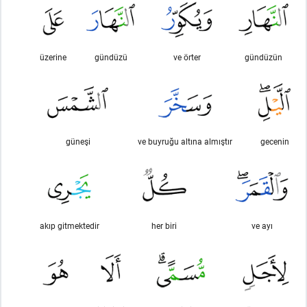
üzerine
gündüzü
ve örter
gündüzün
güneşi
ve buyruğu altına almıştır
gecenin
akıp gitmektedir
her biri
ve ayı