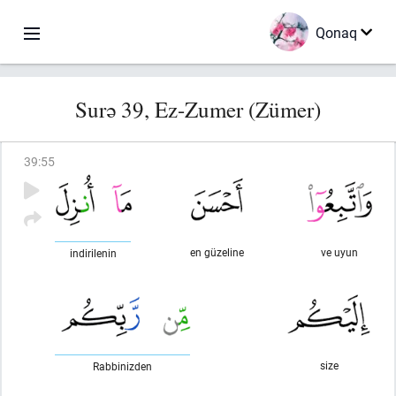
Qonaq
Surə 39, Ez-Zumer (Zümer)
39
:
55
en güzeline
ve uyun
indirilenin
size
Rabbinizden