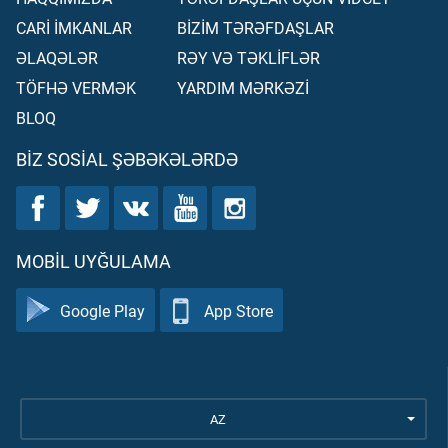
CARİ İMKANLAR
BİZİM TƏRƏFDAŞLAR
ƏLAQƏLƏR
RƏY VƏ TƏKLİFLƏR
TÖFHƏ VERMƏK
YARDIM MƏRKƏZİ
BLOQ
BIZ SOSIAL ŞƏBƏKƏLƏRDƏ
MOBIL UYĞULAMA
Google Play
App Store
AZ