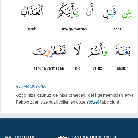
azab
size gelmezden
önce
farkına varmadan
hiç
ve siz
ansızın
ƏLIXAN MUSAYEV
Əzab sizə özünüz də hiss etmədən, qəfil gəlməmişdən əvvəl
Rəbbinizdən sizə nazil edilən ən gözəl
(sözə)
tabe olun!
HAQQIMIZDA
TƏRƏFDAŞLAR ÜÇÜN VİDCET