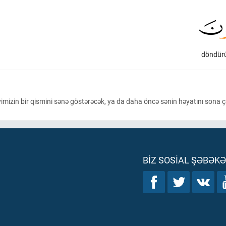
döndürü
diyimizin bir qismini sənə göstərəcək, ya da daha öncə sənin həyatını sona 
BIZ SOSIAL ŞƏBƏK