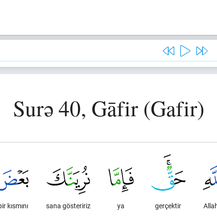
Surə 40, Gāfir (Gafir)
bir kısmını
sana gösteririz
ya
gerçektir
Allah