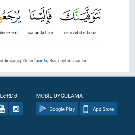
leceklerdir
sonunda bize
seni vefat ettiririz
çatdıracağıq. Onlar
(axırda)
Bizə qaytarılacaqlar.
ƏLƏRDƏ
MOBIL UYĞULAMA
Google Play
App Store