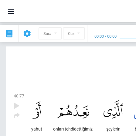
Surə
Cüz
00:00
/
00:00
40
:
77
yahut
onları tehdidettiğimiz
şeylerin