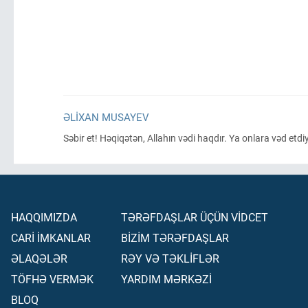
ƏLIXAN MUSAYEV
Səbir et! Həqiqətən, Allahın vədi haqdır. Ya onlara vəd et
HAQQIMIZDA
TƏRƏFDAŞLAR ÜÇÜN VİDCET
CARİ İMKANLAR
BİZİM TƏRƏFDAŞLAR
ƏLAQƏLƏR
RƏY VƏ TƏKLİFLƏR
TÖFHƏ VERMƏK
YARDIM MƏRKƏZİ
BLOQ