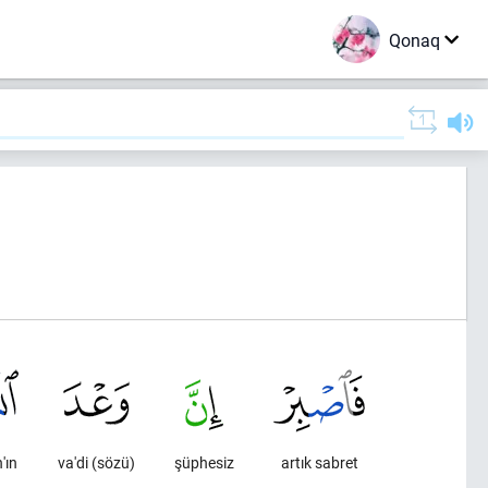
Qonaq
'ın
va'di (sözü)
şüphesiz
artık sabret