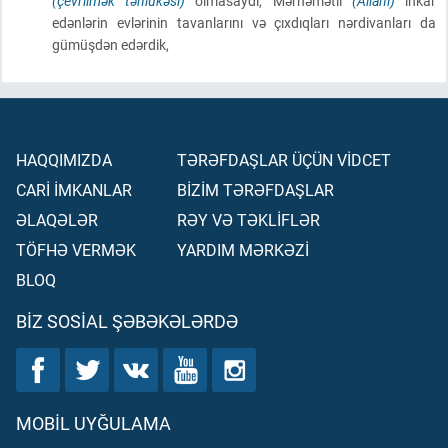
(çevrilmək təhlükəsi)
olmasaydı, Mərhəmətli
(Allahı)
inkar
edənlərin evlərinin tavanlarını və çıxdıqları nərdivanları da
gümüşdən edərdik,
HAQQIMIZDA
TƏRƏFDAŞLAR ÜÇÜN VİDCET
CARİ İMKANLAR
BİZİM TƏRƏFDAŞLAR
ƏLAQƏLƏR
RƏY VƏ TƏKLİFLƏR
TÖFHƏ VERMƏK
YARDIM MƏRKƏZİ
BLOQ
BIZ SOSIAL ŞƏBƏKƏLƏRDƏ
MOBIL UYĞULAMA