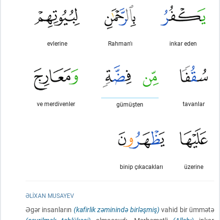
evlerine
Rahman'ı
inkar eden
ve merdivenler
tavanlar
gümüşten
binip çıkacakları
üzerine
ƏLIXAN MUSAYEV
Əgər insanların
(kafirlik zəminində birləşmiş)
vahid bir ümmətə