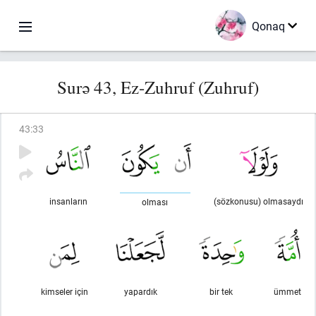
Qonaq
Surə 43, Ez-Zuhruf (Zuhruf)
43
:
33
insanların
(sözkonusu) olmasaydı
olması
kimseler için
yapardık
bir tek
ümmet