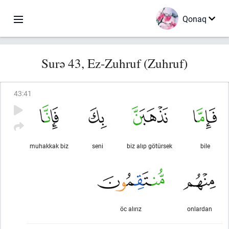
Qonaq
Surə 43, Ez-Zuhruf (Zuhruf)
43
:
41
muhakkak biz
seni
biz alıp götürsek
bile
öc alırız
onlardan