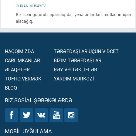
ƏLIXAN MUSAYEV
Biz səni götürüb aparsaq da, yenə onlardan mütləq intiqam
alacağıq.
HAQQIMIZDA
TƏRƏFDAŞLAR ÜÇÜN VİDCET
CARİ İMKANLAR
BİZİM TƏRƏFDAŞLAR
ƏLAQƏLƏR
RƏY VƏ TƏKLİFLƏR
TÖFHƏ VERMƏK
YARDIM MƏRKƏZİ
BLOQ
BIZ SOSIAL ŞƏBƏKƏLƏRDƏ
MOBIL UYĞULAMA