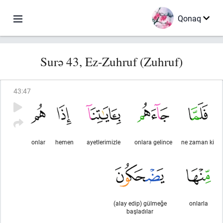
Qonaq
Surə 43, Ez-Zuhruf (Zuhruf)
43
:
47
onlar
hemen
ayetlerimizle
onlara gelince
ne zaman ki
(alay edip) gülmeğe
onlarla
başladılar