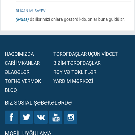
ƏLIXAN MUSAYEV
(Musa)
dəlillərimizi onlara göstərdikdə, onlar buna güldülər.
HAQQIMIZDA
TƏRƏFDAŞLAR ÜÇÜN VİDCET
CARİ İMKANLAR
BİZİM TƏRƏFDAŞLAR
ƏLAQƏLƏR
RƏY VƏ TƏKLİFLƏR
TÖFHƏ VERMƏK
YARDIM MƏRKƏZİ
BLOQ
BIZ SOSIAL ŞƏBƏKƏLƏRDƏ
MOBIL UYĞULAMA