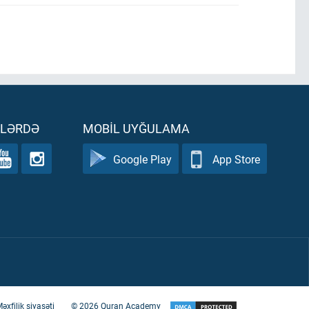
ƏLƏRDƏ
MOBIL UYĞULAMA
Google Play
App Store
əxfilik siyasəti
©
2026
Quran Academy