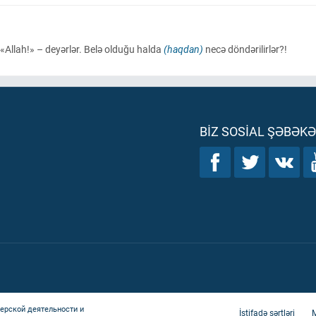
 «Allah!» – deyərlər. Belə olduğu halda
(haqdan)
necə döndərilirlər?!
BIZ SOSIAL ŞƏBƏK
ерской деятельности и
İstifadə şərtləri
M