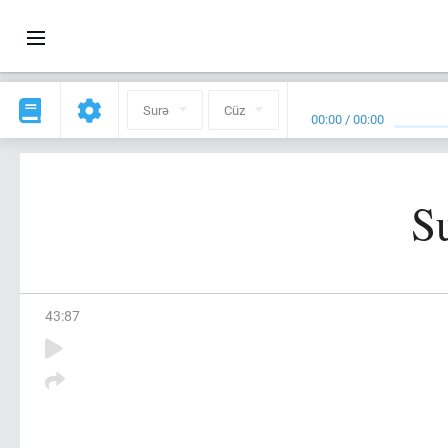
Surə
Cüz
00:00
/
00:00
S
43
:
87