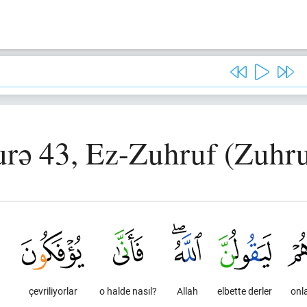
urə 43, Ez-Zuhruf (Zuhru
çevriliyorlar
o halde nasıl?
Allah
elbette derler
onla