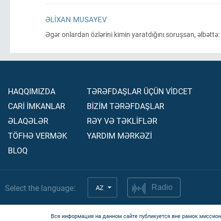
ƏLIXAN MUSAYEV
Əgər onlardan özlərini kimin yaratdığını soruşsan, əlbəttə:
HAQQIMIZDA
TƏRƏFDAŞLAR ÜÇÜN VİDCET
CARİ İMKANLAR
BİZİM TƏRƏFDAŞLAR
ƏLAQƏLƏR
RƏY VƏ TƏKLİFLƏR
TÖFHƏ VERMƏK
YARDIM MƏRKƏZİ
BLOQ
Select the language:
AZ
Radio
Вся информация на данном сайте публикуется вне рамок миссион