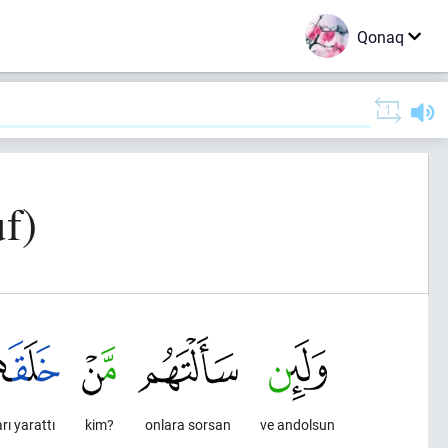
Qonaq
f)
rı yarattı
kim?
onlara sorsan
ve andolsun