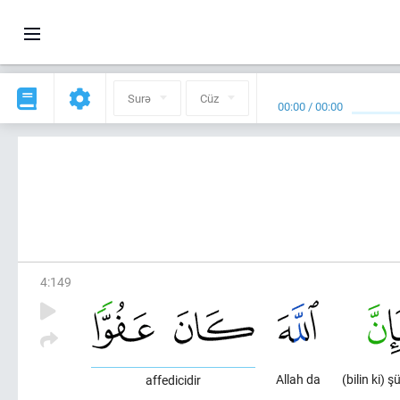
Surə
Cüz
00:00
/
00:00
4
:
149
Allah da
(bilin ki) 
affedicidir