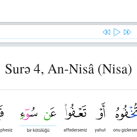
Surə 4, An-Nisâ (Nisa)
şüphesiz
affederseniz
yahut
onu gizlerse
bir kötülüğü