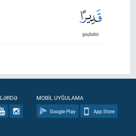
güçlüdür
ƏLƏRDƏ
MOBIL UYĞULAMA
Google Play
App Store