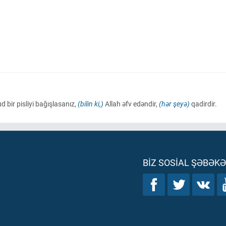
d bir pisliyi bağışlasanız,
(bilin ki,)
Allah əfv edəndir,
(hər şeyə)
qadirdir.
BIZ SOSIAL ŞƏBƏK