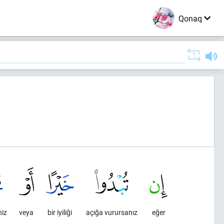
Qonaq
niz
veya
bir iyiliği
açığa vurursanız
eğer