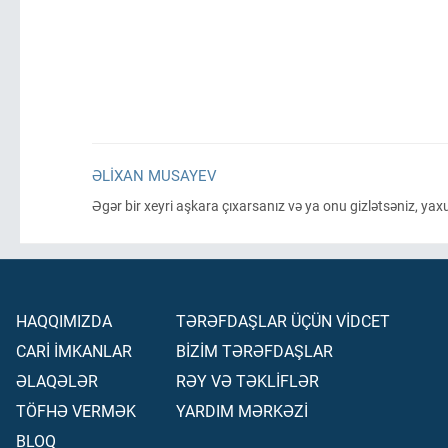
ƏLIXAN MUSAYEV
Əgər bir xeyri aşkara çıxarsanız və ya onu gizlətsəniz, yaxu
HAQQIMIZDA
TƏRƏFDAŞLAR ÜÇÜN VİDCET
CARİ İMKANLAR
BİZİM TƏRƏFDAŞLAR
ƏLAQƏLƏR
RƏY VƏ TƏKLİFLƏR
TÖFHƏ VERMƏK
YARDIM MƏRKƏZİ
BLOQ