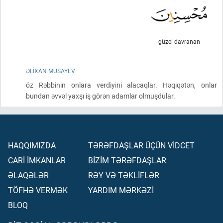
güzel davranan
ƏLIXAN MUSAYEV
öz Rəbbinin onlara verdiyini alacaqlar. Həqiqətən, onlar
bundan əvvəl yaxşı iş görən adamlar olmuşdular.
HAQQIMIZDA
TƏRƏFDAŞLAR ÜÇÜN VİDCET
CARİ İMKANLAR
BİZİM TƏRƏFDAŞLAR
ƏLAQƏLƏR
RƏY VƏ TƏKLİFLƏR
TÖFHƏ VERMƏK
YARDIM MƏRKƏZİ
BLOQ