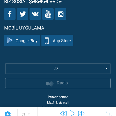
BIZ SOSIAL ŞƏBƏKƏLƏRDƏ
MOBIL UYĞULAMA
Google Play
App Store
AZ
Radio
İstifadə şərtləri
Məxfilik siyasəti
©
2026
Quran Academy
51