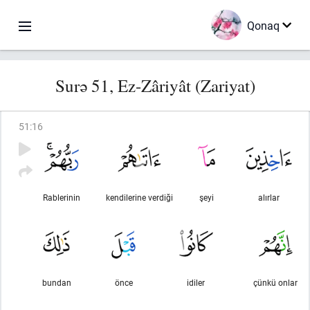
Qonaq
Surə 51, Ez-Zâriyât (Zariyat)
51
:
16
Rablerinin
kendilerine verdiği
şeyi
alırlar
bundan
önce
idiler
çünkü onlar