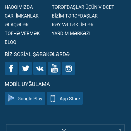
HAQQIMIZDA
TƏRƏFDAŞLAR ÜÇÜN VİDCET
CARİ İMKANLAR
BİZİM TƏRƏFDAŞLAR
ƏLAQƏLƏR
RƏY VƏ TƏKLİFLƏR
TÖFHƏ VERMƏK
YARDIM MƏRKƏZİ
BLOQ
BIZ SOSIAL ŞƏBƏKƏLƏRDƏ
MOBIL UYĞULAMA
Google Play
App Store
AZ