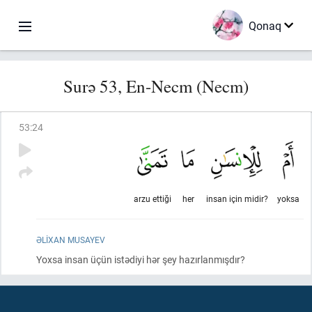
Qonaq
Surə 53, En-Necm (Necm)
53
:
24
arzu ettiği
her
insan için midir?
yoksa
ƏLIXAN MUSAYEV
Yoxsa insan üçün istədiyi hər şey hazırlanmışdır?