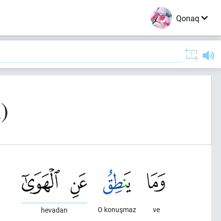
Qonaq
)
O konuşmaz
ve
hevadan