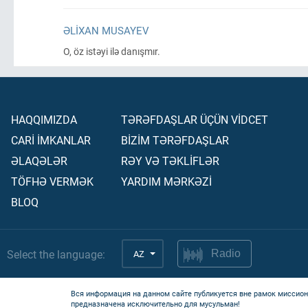
ƏLIXAN MUSAYEV
O, öz istəyi ilə danışmır.
HAQQIMIZDA
TƏRƏFDAŞLAR ÜÇÜN VİDCET
CARİ İMKANLAR
BİZİM TƏRƏFDAŞLAR
ƏLAQƏLƏR
RƏY VƏ TƏKLİFLƏR
TÖFHƏ VERMƏK
YARDIM MƏRKƏZİ
BLOQ
Select the language:
AZ
Radio
Вся информация на данном сайте публикуется вне рамок миссион
предназначена исключительно для мусульман!