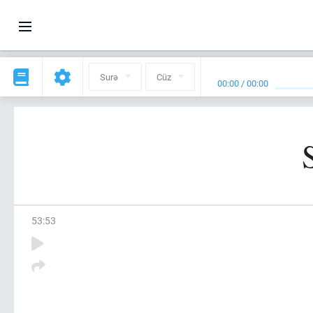
Surə
Cüz
00:00
/
00:00
53
:
53