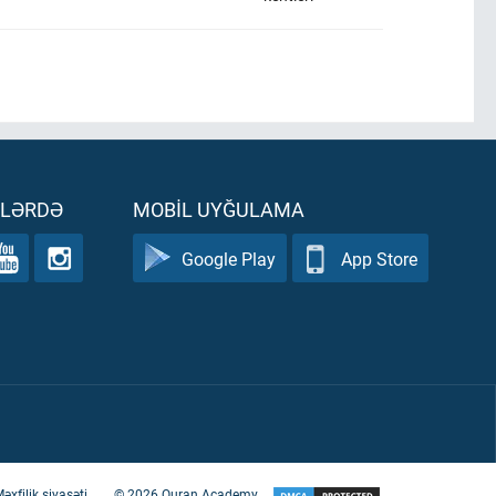
ƏLƏRDƏ
MOBIL UYĞULAMA
Google Play
App Store
əxfilik siyasəti
©
2026
Quran Academy