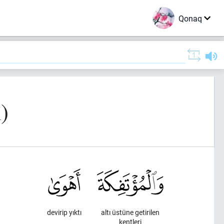
Qonaq
)
devirip yıktı
altı üstüne getirilen
kentleri