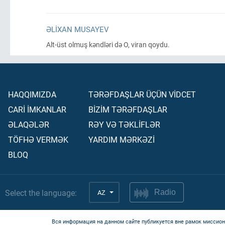
ƏLIXAN MUSAYEV
Alt-üst olmuş kəndləri də O, viran qoydu.
HAQQIMIZDA
TƏRƏFDAŞLAR ÜÇÜN VİDCET
CARİ İMKANLAR
BİZİM TƏRƏFDAŞLAR
ƏLAQƏLƏR
RƏY VƏ TƏKLİFLƏR
TÖFHƏ VERMƏK
YARDIM MƏRKƏZİ
BLOQ
Select the language:
AZ
Radio
Вся информация на данном сайте публикуется вне рамок миссион