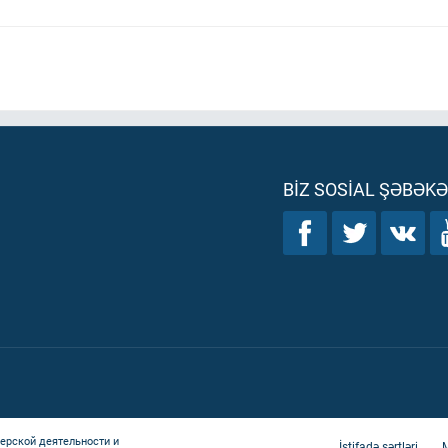
BIZ SOSIAL ŞƏBƏK
ерской деятельности и
İstifadə şərtləri
M