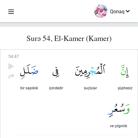
Qonaq
Surə 54, El-Kamer (Kamer)
54
:
47
bir sapıklık
içindedir
suçlular
şüphesiz
ve çılgınlık