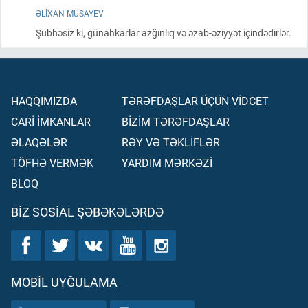
ƏLIXAN MUSAYEV
Şübhəsiz ki, günahkarlar azğınlıq və əzab-əziyyət içindədirlər.
HAQQIMIZDA
TƏRƏFDAŞLAR ÜÇÜN VİDCET
CARİ İMKANLAR
BİZİM TƏRƏFDAŞLAR
ƏLAQƏLƏR
RƏY VƏ TƏKLİFLƏR
TÖFHƏ VERMƏK
YARDIM MƏRKƏZİ
BLOQ
BIZ SOSIAL ŞƏBƏKƏLƏRDƏ
MOBIL UYĞULAMA