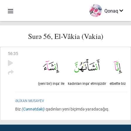
Qonaq
Surə 56, El-Vâkia (Vakia)
56
:
35
(yeni bir) inşa' ile
kadınları inşa' etmişizdir
elbette biz
ƏLIXAN MUSAYEV
Biz
(Cənnətdəki)
qadınları yeni biçimdə yaradacağıq.