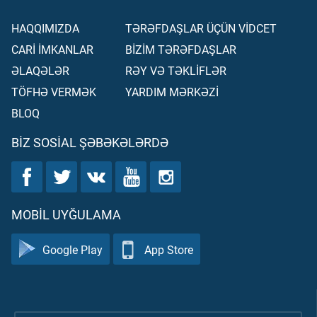
HAQQIMIZDA
TƏRƏFDAŞLAR ÜÇÜN VİDCET
CARİ İMKANLAR
BİZİM TƏRƏFDAŞLAR
ƏLAQƏLƏR
RƏY VƏ TƏKLİFLƏR
TÖFHƏ VERMƏK
YARDIM MƏRKƏZİ
BLOQ
BIZ SOSIAL ŞƏBƏKƏLƏRDƏ
MOBIL UYĞULAMA
Google Play
App Store