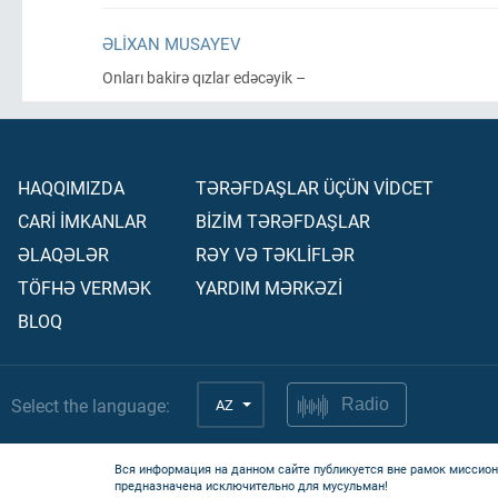
ƏLIXAN MUSAYEV
Onları bakirə qızlar edəcəyik –
HAQQIMIZDA
TƏRƏFDAŞLAR ÜÇÜN VİDCET
CARİ İMKANLAR
BİZİM TƏRƏFDAŞLAR
ƏLAQƏLƏR
RƏY VƏ TƏKLİFLƏR
TÖFHƏ VERMƏK
YARDIM MƏRKƏZİ
BLOQ
Select the language:
AZ
Radio
Вся информация на данном сайте публикуется вне рамок миссион
предназначена исключительно для мусульман!