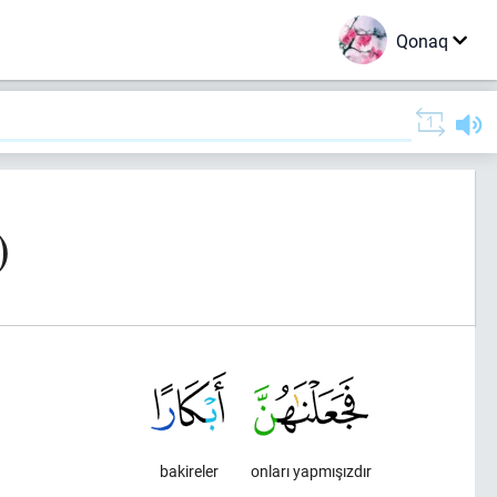
Qonaq
)
bakireler
onları yapmışızdır