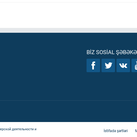
BIZ SOSIAL ŞƏBƏK
ерской деятельности и
İstifadə şərtləri
M