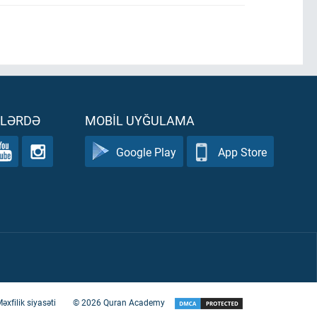
ƏLƏRDƏ
MOBIL UYĞULAMA
Google Play
App Store
əxfilik siyasəti
©
2026
Quran Academy