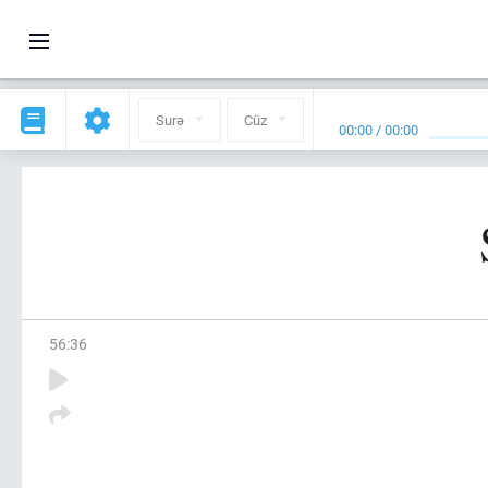
Surə
Cüz
00:00
/
00:00
56
:
36