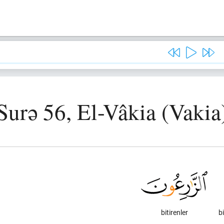
Surə 56, El-Vâkia (Vakia
bitirenler
b