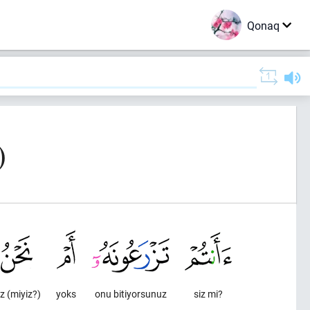
Qonaq
)
iz (miyiz?)
yoks
onu bitiyorsunuz
siz mi?