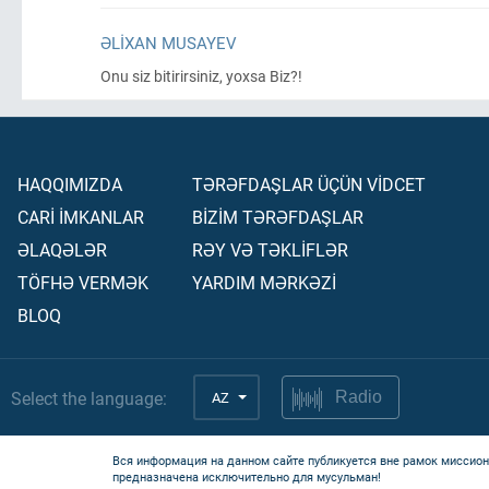
ƏLIXAN MUSAYEV
Onu siz bitirirsiniz, yoxsa Biz?!
HAQQIMIZDA
TƏRƏFDAŞLAR ÜÇÜN VİDCET
CARİ İMKANLAR
BİZİM TƏRƏFDAŞLAR
ƏLAQƏLƏR
RƏY VƏ TƏKLİFLƏR
TÖFHƏ VERMƏK
YARDIM MƏRKƏZİ
BLOQ
Select the language:
AZ
Radio
Вся информация на данном сайте публикуется вне рамок миссион
предназначена исключительно для мусульман!