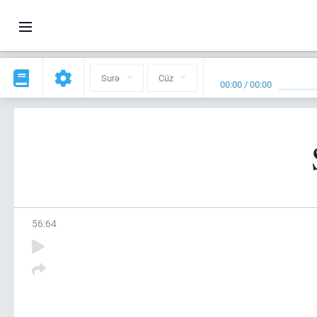
Surə
Cüz
00:00
/
00:00
56
:
64