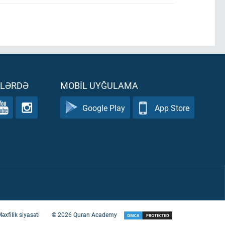
ƏLƏRDƏ
MOBIL UYĞULAMA
Google Play
App Store
əxfilik siyasəti
©
2026
Quran Academy