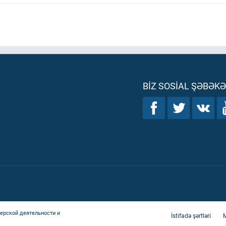
BIZ SOSIAL ŞƏBƏK
ерской деятельности и
İstifadə şərtləri
M