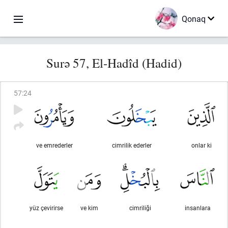
Qonaq
Surə 57, El-Hadîd (Hadid)
57
:
24
ve emrederler
cimrilik ederler
onlar ki
yüz çevirirse
ve kim
cimriliği
insanlara