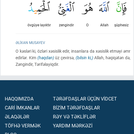
övgüye layıktır
zengindir
O
Allah
şüphesiz
ƏLIXAN MUSAYEV
O kəsləri ki, özləri xəsislik edir, insanlara da xəsislik etməyi əmr
edirlər. Kim
(haqdan)
üz çevirsə,
(bilsin ki,)
Allah, həqiqətən də,
Zəngindir, Tərifəlayiqdir.
HAQQIMIZDA
TƏRƏFDAŞLAR ÜÇÜN VİDCET
CARİ İMKANLAR
BİZİM TƏRƏFDAŞLAR
ƏLAQƏLƏR
RƏY VƏ TƏKLİFLƏR
TÖFHƏ VERMƏK
YARDIM MƏRKƏZİ