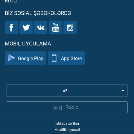
BLOQ
BIZ SOSIAL ŞƏBƏKƏLƏRDƏ
MOBIL UYĞULAMA
Google Play
App Store
AZ
Radio
İstifadə şərtləri
Məxfilik siyasəti