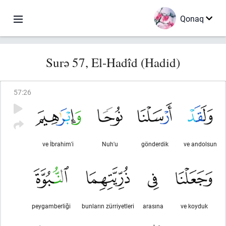
Qonaq
Surə 57, El-Hadîd (Hadid)
57
:
26
ve İbrahim'i
Nuh'u
gönderdik
ve andolsun
peygamberliği
bunların zürriyetleri
arasına
ve koyduk