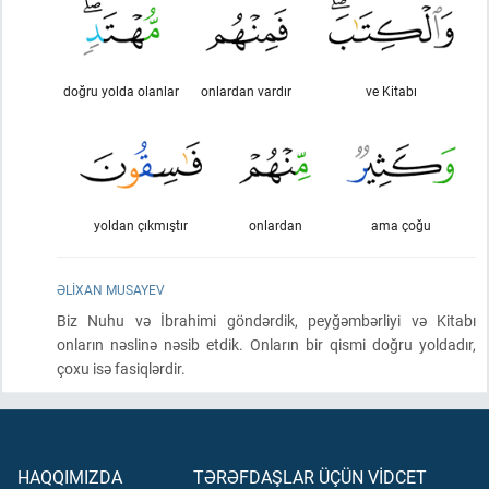
doğru yolda olanlar
onlardan vardır
ve Kitabı
yoldan çıkmıştır
onlardan
ama çoğu
ƏLIXAN MUSAYEV
Biz Nuhu və İbrahimi göndərdik, peyğəmbərliyi və Kitabı
onların nəslinə nəsib etdik. Onların bir qismi doğru yoldadır,
çoxu isə fasiqlərdir.
HAQQIMIZDA
TƏRƏFDAŞLAR ÜÇÜN VİDCET