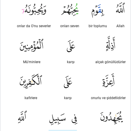
onlar da O'nu severler
onları seven
bir toplumu
Allah
Mü'minlere
karşı
alçak gönüllüdürler
kafirlere
karşı
onurlu ve şiddetlidirler