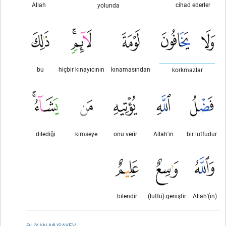
Allah
cihad ederler
yolunda
bu
hiçbir kınayıcının
kınamasından
korkmazlar
dilediği
kimseye
onu verir
Allah'ın
bir lutfudur
bilendir
(lutfu) geniştir
Allah'(ın)
ƏLIXAN MUSAYEV