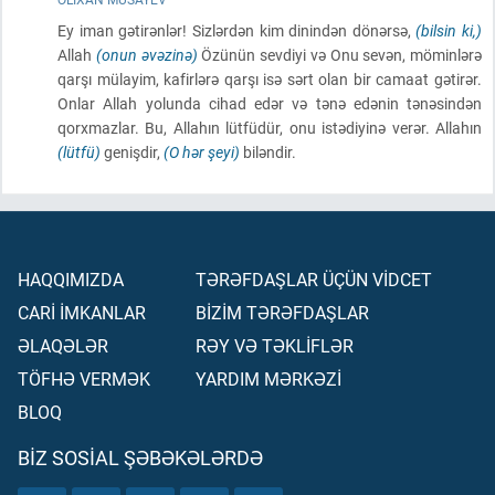
Ey iman gətirənlər! Sizlərdən kim dinindən dönərsə,
(bilsin ki,)
Allah
(onun əvəzinə)
Özünün sevdiyi və Onu sevən, möminlərə
qarşı mülayim, kafirlərə qarşı isə sərt olan bir camaat gətirər.
Onlar Allah yolunda cihad edər və tənə edənin tənəsindən
qorxmazlar. Bu, Allahın lütfüdür, onu istədiyinə verər. Allahın
(lütfü)
genişdir,
(O hər şeyi)
biləndir.
HAQQIMIZDA
TƏRƏFDAŞLAR ÜÇÜN VİDCET
CARİ İMKANLAR
BİZİM TƏRƏFDAŞLAR
ƏLAQƏLƏR
RƏY VƏ TƏKLİFLƏR
TÖFHƏ VERMƏK
YARDIM MƏRKƏZİ
BLOQ
BIZ SOSIAL ŞƏBƏKƏLƏRDƏ