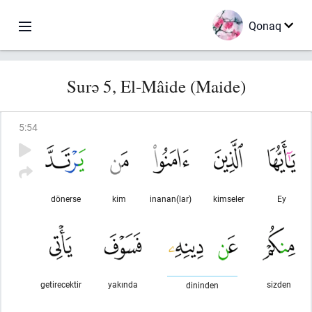
Qonaq
Surə 5, El-Mâide (Maide)
5
:
54
dönerse
kim
inanan(lar)
kimseler
Ey
getirecektir
yakında
sizden
dininden