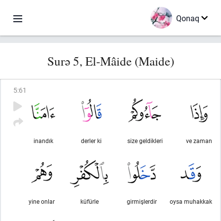
Qonaq
Surə 5, El-Mâide (Maide)
5
:
61
inandık
derler ki
size geldikleri
ve zaman
yine onlar
küfürle
girmişlerdir
oysa muhakkak