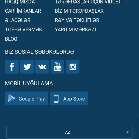
HAQQIMIZDA
TƏRƏFDAŞLAR ÜÇÜN VİDCET
CARİ İMKANLAR
BİZİM TƏRƏFDAŞLAR
ƏLAQƏLƏR
RƏY VƏ TƏKLİFLƏR
TÖFHƏ VERMƏK
YARDIM MƏRKƏZİ
BLOQ
BIZ SOSIAL ŞƏBƏKƏLƏRDƏ
MOBIL UYĞULAMA
Google Play
App Store
AZ