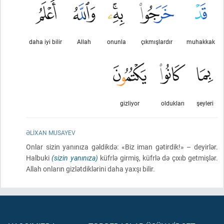
daha iyi bilir
Allah
onunla
çıkmışlardır
muhakkak
gizliyor
oldukları
şeyleri
ƏLIXAN MUSAYEV
Onlar sizin yanınıza gəldikdə: «Biz iman gətirdik!» – deyirlər.
Halbuki
(sizin yanınıza)
küfrlə girmiş, küfrlə də çıxıb getmişlər.
Allah onların gizlətdiklərini daha yaxşı bilir.