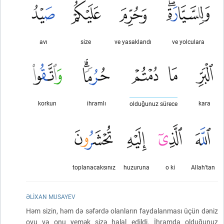
avı
size
ve yasaklandı
ve yolculara
korkun
ihramlı
kara
olduğunuz sürece
toplanacaksınız
huzuruna
o ki
Allah'tan
ƏLIXAN MUSAYEV
Həm sizin, həm də səfərdə olanların faydalanması üçün dəniz
ovu və onu yemək sizə halal edildi. İhramda olduğunuz