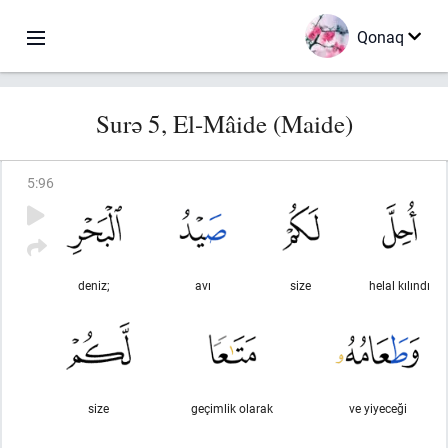
Qonaq
Surə 5, El-Mâide (Maide)
5
:
96
deniz;
avı
size
helal kılındı
size
geçimlik olarak
ve yiyeceği