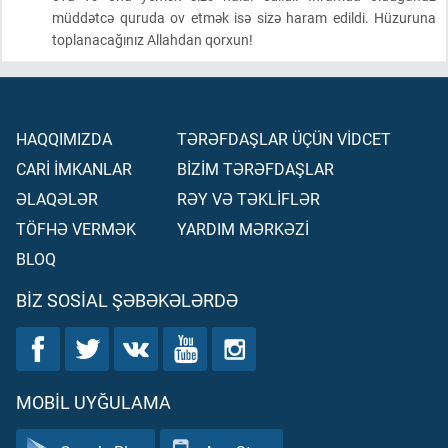
müddətcə quruda ov etmək isə sizə haram edildi. Hüzuruna
toplanacağınız Allahdan qorxun!
HAQQIMIZDA
TƏRƏFDAŞLAR ÜÇÜN VİDCET
CARİ İMKANLAR
BİZİM TƏRƏFDAŞLAR
ƏLAQƏLƏR
RƏY VƏ TƏKLİFLƏR
TÖFHƏ VERMƏK
YARDIM MƏRKƏZİ
BLOQ
BIZ SOSIAL ŞƏBƏKƏLƏRDƏ
MOBIL UYĞULAMA