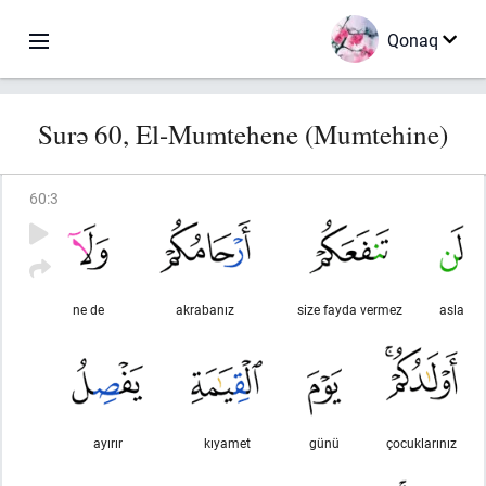
Qonaq
Surə 60, El-Mumtehene (Mumtehine)
60
:
3
ne de
akrabanız
size fayda vermez
asla
ayırır
kıyamet
günü
çocuklarınız