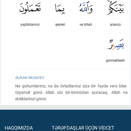
yaptıklarınız
şeyleri
ve Allah
aranızı
görmektedir
ƏLIXAN MUSAYEV
Nə qohumlarınız, nə də övladlarınız sizə bir fayda verə bilər.
Qiyamət günü Allah sizi bir-birinizdən ayıracaq. Allah nə
etdiklərinizi görür.
HAQQIMIZDA
TƏRƏFDAŞLAR ÜÇÜN VİDCET