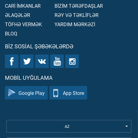
CARİ İMKANLAR
BİZİM TƏRƏFDAŞLAR
ƏLAQƏLƏR
RƏY VƏ TƏKLİFLƏR
TÖFHƏ VERMƏK
YARDIM MƏRKƏZİ
BLOQ
BIZ SOSIAL ŞƏBƏKƏLƏRDƏ
MOBIL UYĞULAMA
Google Play
App Store
AZ