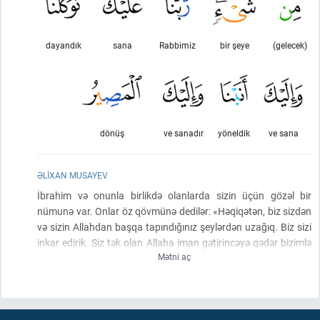
dayandık
sana
Rabbimiz
bir şeye
(gelecek)
dönüş
ve sanadır
yöneldik
ve sana
ƏLIXAN MUSAYEV
İbrahim və onunla birlikdə olanlarda sizin üçün gözəl bir
nümunə var. Onlar öz qövmünə dedilər: «Həqiqətən, biz sizdən
və sizin Allahdan başqa tapındığınız şeylərdən uzağıq. Biz sizi
inkar edirik. Siz tək olan Allaha iman gətirincəyə qədər bizimlə
Mətni aç
sizin aranızda daim ədavət və nifrət olacaq!» Yalnız İbrahimin
öz atasına: «Mən sənin üçün mütləq bağışlanma diləyəcəm.
Lakin Allahdan sənə gələn
(əzabı)
dəf edə bilməyəcəm!» –
deməsi istisnadır.
(Onlar dedilər)
: «Ey Rəbbimiz! Biz yalnız Sənə