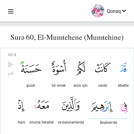
Qonaq
Surə 60, El-Mumtehene (Mumtehine)
60
:
4
güzel
bir örnek
sizin için
vardır
elbette
hani
onunla beraber
ve bulunanlarda
İbrahim'de