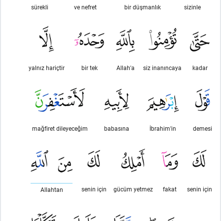
sürekli
ve nefret
bir düşmanlık
sizinle
yalnız hariçtir
bir tek
Allah'a
siz inanıncaya
kadar
mağfiret dileyeceğim
babasına
İbrahim'in
demesi
senin için
gücüm yetmez
fakat
senin için
Allahtan