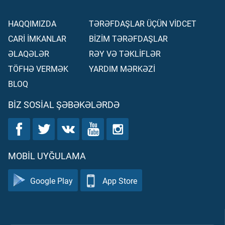
təvəkkül edir və yalnız Sənə üz tuturuq. Dönüş də yalnız
Sənədir.
HAQQIMIZDA
TƏRƏFDAŞLAR ÜÇÜN VİDCET
CARİ İMKANLAR
BİZİM TƏRƏFDAŞLAR
ƏLAQƏLƏR
RƏY VƏ TƏKLİFLƏR
TÖFHƏ VERMƏK
YARDIM MƏRKƏZİ
BLOQ
BIZ SOSIAL ŞƏBƏKƏLƏRDƏ
MOBIL UYĞULAMA
Google Play
App Store