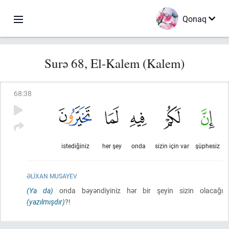
Qonaq
Surə 68, El-Kalem (Kalem)
68
:
38
istediğiniz
her şey
onda
sizin için var
şüphesiz
ƏLIXAN MUSAYEV
(Ya da)
onda bəyəndiyiniz hər bir şeyin sizin olacağı
(yazılmışdır)
?!