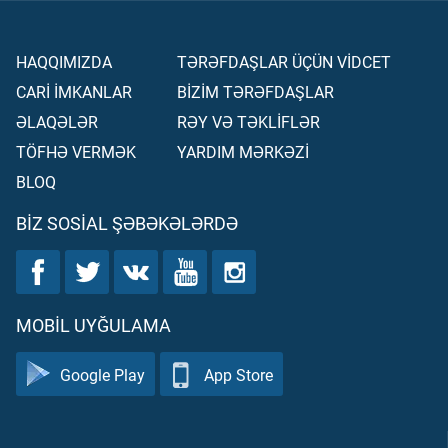
HAQQIMIZDA
TƏRƏFDAŞLAR ÜÇÜN VİDCET
CARİ İMKANLAR
BİZİM TƏRƏFDAŞLAR
ƏLAQƏLƏR
RƏY VƏ TƏKLİFLƏR
TÖFHƏ VERMƏK
YARDIM MƏRKƏZİ
BLOQ
BIZ SOSIAL ŞƏBƏKƏLƏRDƏ
MOBIL UYĞULAMA
Google Play
App Store