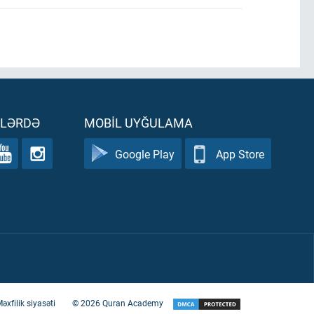
ƏLƏRDƏ
MOBIL UYĞULAMA
Google Play
App Store
əxfilik siyasəti
©
2026
Quran Academy