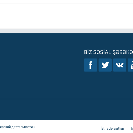
BIZ SOSIAL ŞƏBƏK
ерской деятельности и
İstifadə şərtləri
M