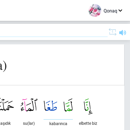
Qonaq
a)
taşıdık
su(lar)
elbette biz
kabarınca