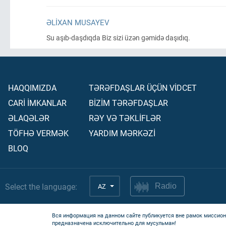
ƏLIXAN MUSAYEV
Su aşıb-daşdıqda Biz sizi üzən gəmidə daşıdıq.
HAQQIMIZDA
TƏRƏFDAŞLAR ÜÇÜN VİDCET
CARİ İMKANLAR
BİZİM TƏRƏFDAŞLAR
ƏLAQƏLƏR
RƏY VƏ TƏKLİFLƏR
TÖFHƏ VERMƏK
YARDIM MƏRKƏZİ
BLOQ
Select the language:
AZ
Radio
Вся информация на данном сайте публикуется вне рамок миссион
предназначена исключительно для мусульман!