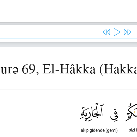
urə 69, El-Hâkka (Hakk
sizi 
akıp gidende (gemi)