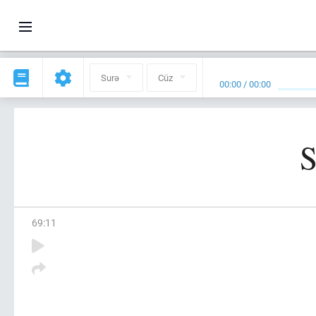
Surə
Cüz
00:00
/
00:00
S
69
:
11