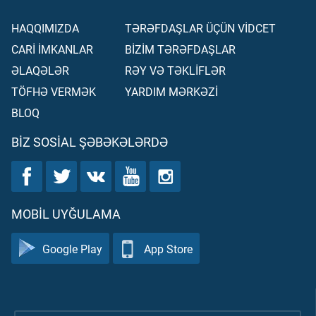
HAQQIMIZDA
TƏRƏFDAŞLAR ÜÇÜN VİDCET
CARİ İMKANLAR
BİZİM TƏRƏFDAŞLAR
ƏLAQƏLƏR
RƏY VƏ TƏKLİFLƏR
TÖFHƏ VERMƏK
YARDIM MƏRKƏZİ
BLOQ
BIZ SOSIAL ŞƏBƏKƏLƏRDƏ
MOBIL UYĞULAMA
Google Play
App Store