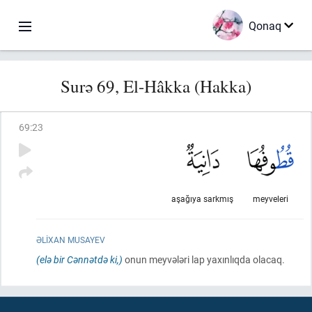
Qonaq
Surə 69, El-Hâkka (Hakka)
69
:
23
aşağıya sarkmış
meyveleri
ƏLIXAN MUSAYEV
(elə bir Cənnətdə ki,)
onun meyvələri lap yaxınlıqda olacaq.