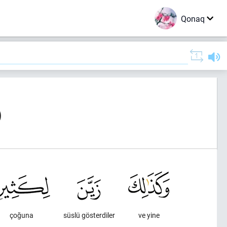
Qonaq
)
çoğuna
süslü gösterdiler
ve yine