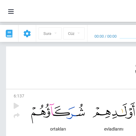
Surə
Cüz
00:00
/
00:00
6
:
137
ortakları
evladlarını