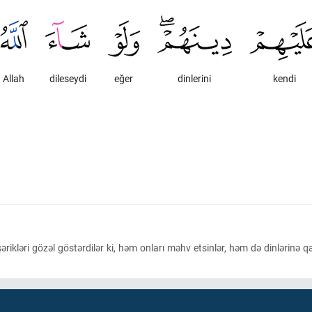
Allah
dileseydi
eğer
dinlerini
kendi
şərikləri gözəl göstərdilər ki, həm onları məhv etsinlər, həm də dinlərinə 