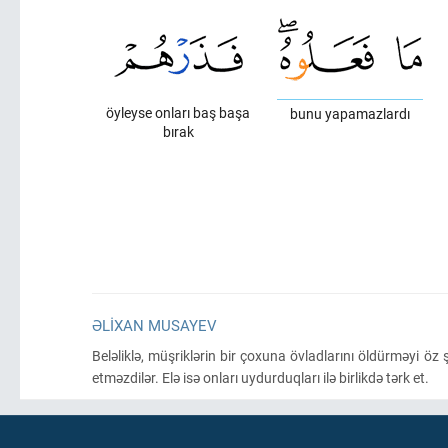
öyleyse onları baş başa
bunu yapamazlardı
bırak
ƏLIXAN MUSAYEV
Beləliklə, müşriklərin bir çoxuna övladlarını öldürməyi öz 
etməzdilər. Elə isə onları uydurduqları ilə birlikdə tərk et.