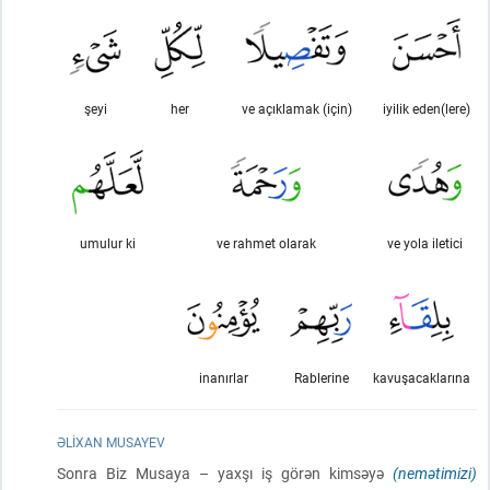
şeyi
her
ve açıklamak (için)
iyilik eden(lere)
umulur ki
ve rahmet olarak
ve yola iletici
inanırlar
Rablerine
kavuşacaklarına
ƏLIXAN MUSAYEV
Sonra Biz Musaya – yaxşı iş görən kimsəyə
(nemətimizi)