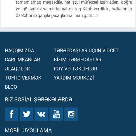
tamamlamaq məqsədilə, hər şeyi müfəssəl izah edən, doğru
yol göstəricisi və mərhəmət olaraq Kitab verdik ki, bəlkə onlar
öz Rəbbi ilə qarşılaşacaqlarına iman gətirələr.
HAQQIMIZDA
TƏRƏFDAŞLAR ÜÇÜN VİDCET
CARİ İMKANLAR
BİZİM TƏRƏFDAŞLAR
ƏLAQƏLƏR
RƏY VƏ TƏKLİFLƏR
TÖFHƏ VERMƏK
YARDIM MƏRKƏZİ
BLOQ
BIZ SOSIAL ŞƏBƏKƏLƏRDƏ
MOBIL UYĞULAMA