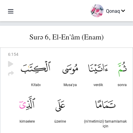
Qonaq
Surə 6, El-En'âm (Enam)
6
:
154
Kitabı
Musa'ya
verdik
sonra
kimselere
üzerine
(ni'metimizi) tamamlamak
için