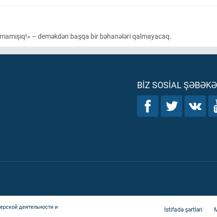
 olmamışıq!» – deməkdən başqa bir bəhanələri qalmayacaq.
BIZ SOSIAL ŞƏBƏK
ерской деятельности и
İstifadə şərtləri
M