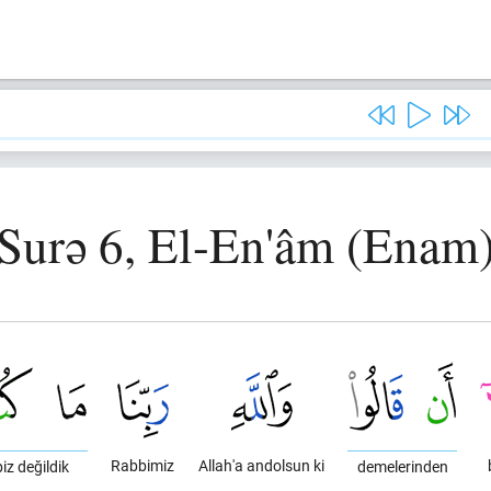
Surə 6, El-En'âm (Enam
Rabbimiz
Allah'a andolsun ki
biz değildik
demelerinden