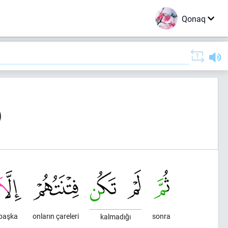
Qonaq
)
başka
onların çareleri
sonra
kalmadığı