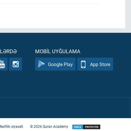
ƏLƏRDƏ
MOBIL UYĞULAMA
Google Play
App Store
əxfilik siyasəti
©
2026
Quran Academy