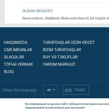
ƏLIXAN MUSAYEV
Sonra onların: «Rəbbimiz Allaha and olsun ki, biz müşrik
HAQQIMIZDA
TƏRƏFDAŞLAR ÜÇÜN VİDCET
CARİ İMKANLAR
BİZİM TƏRƏFDAŞLAR
ƏLAQƏLƏR
RƏY VƏ TƏKLİFLƏR
TÖFHƏ VERMƏK
YARDIM MƏRKƏZİ
BLOQ
Select the language:
AZ
Radio
Вся информация на данном сайте публикуется вне рамок миссион
предназначена исключительно для мусульман!