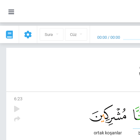
Surə
Cüz
00:00
/
00:00
6
:
23
ortak koşanlar