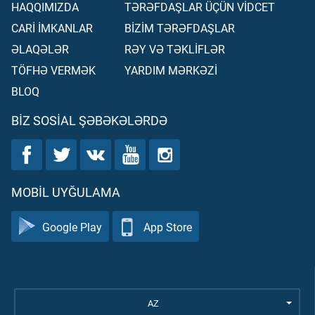
HAQQIMIZDA
TƏRƏFDAŞLAR ÜÇÜN VİDCET
CARİ İMKANLAR
BİZİM TƏRƏFDAŞLAR
ƏLAQƏLƏR
RƏY VƏ TƏKLİFLƏR
TÖFHƏ VERMƏK
YARDIM MƏRKƏZİ
BLOQ
BIZ SOSIAL ŞƏBƏKƏLƏRDƏ
MOBIL UYĞULAMA
Google Play
App Store
AZ