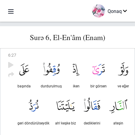
Qonaq
Surə 6, El-En'âm (Enam)
6
:
27
başında
durdurulmuş
iken
bir görsen
ve eğer
geri döndürülseydik
ah! keşke biz
dediklerini
ateşin