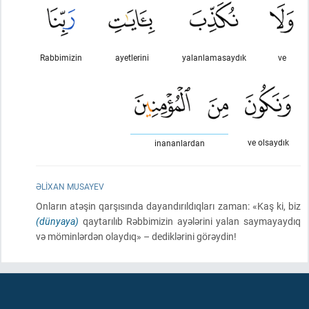
Rabbimizin
ayetlerini
yalanlamasaydık
ve
ve olsaydık
inananlardan
ƏLIXAN MUSAYEV
Onların atəşin qarşısında dayandırıldıqları zaman: «Kaş ki, biz
(dünyaya)
qaytarılıb Rəbbimizin ayələrini yalan saymayaydıq
və möminlərdən olaydıq» – dediklərini görəydin!